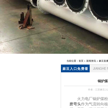
麻豆三级电
影,锅炉风
帽
当前位置：
首页
>
新闻资讯
>
麻豆直
麻豆入口免费看
JIANGHE
资讯
锅炉煤
作者：江苏麻豆入
火力电厂锅炉煤粉
磨弯头
作为气流转向核