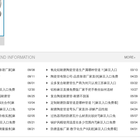
ND INFORMATION
MORE+
靠谱厂家[麻
09/08
氧化铝耐磨陶瓷管道生产属哪种管道？[麻豆入口
03/13
？
09/11
免费看]
陶瓷管有限公司-品质靠谱厂家直供[麻豆入口免费
04/23
06/01
看]
众多复合耐磨管生产商为何只认准江苏麻豆入口
03/22
麻豆入口免费
12/30
免费看
铝粉麻豆直播免费版厂家手把手教你如何选材
10/27
属耐磨管
06/25
复合陶瓷耐磨管-耐磨不脱落
05/09
次合作[麻
10/04
定制耐磨防腐管道是哪种管道？[麻豆入口免费看]
02/21
[麻豆入口免
12/04
耐磨陶瓷管道弯头厂家直供-讲解产品性能
04/24
价格实惠[麻
02/05
过热器用的防磨瓦什么材质比较好?[麻豆入口免
05/07
麻豆入口免费
05/21
费看]
锅炉风帽使用温度在多少范围内?[麻豆入口免费
03/04
测量服务[麻
08/21
看]
防磨盖板厂家-数字化生产0误差[麻豆入口免费看]
04/01