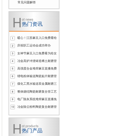
常见问题解答
ot news
热门资讯
暖心！江苏麻豆入口免费看给
1
孤寡老人送温暖
庆祝职工运动会成功举办
2
女神节麻豆入口免费看为给女
3
工发放福利
冶金高炉冲渣铸造稀土耐磨管
4
法兰连接选用哪种密封更耐用？
高强度合金堆焊麻豆直播免费
5
版生产厂家如何适配电厂港口冲刷
锂电粉体输送陶瓷贴片耐磨管
6
工况?
选型要点与使用注意事项
煤化工黑水输送双金属耐磨三
7
通为何适配高压渣水冲刷工况？
整体烧结陶瓷耐磨复合管工艺
8
适合矿山尾矿浆高压输送吗？
电厂除灰系统堆焊麻豆直播免
9
费版管件｜影响使用寿命的关键因
冶金除尘粉料陶瓷复合耐磨管
10
素
如何避免陶瓷片脱落问题？
ot products
热门产品