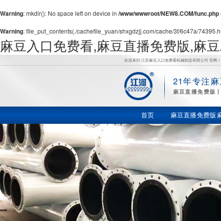
Warning
: mkdir(): No space left on device in
/www/wwwroot/NEW8.COM/func.php
Warning
: file_put_contents(./cachefile_yuan/shxgdzjj.com/cache/3f/6c47a/74395.htm
麻豆入口免费看,麻豆直播免费版,麻豆
欢迎来到 江苏麻豆入口免费看机械制造有限公司 官网！
21年专注
麻
麻豆直播免费版丨
豆直播免费
首页
麻豆直播免费版
版,麻豆
APP破解版
下载,国产