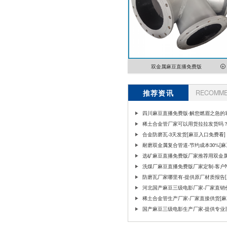
双金属麻豆直播免费版
推荐资讯
RECOMME
四川麻豆直播免费版-解您燃眉之急的
豆入口免费看]
稀土合金管厂家可以用货拉拉发货吗
合金防磨瓦-3天发货[麻豆入口免费看]
耐磨双金属复合管道-节约成本30%[
看]
选矿麻豆直播免费版厂家推荐用双金
洗煤厂麻豆直播免费版厂家定制-客户N
豆入口免费看]
防磨瓦厂家哪里有-提供原厂材质报告
费看]
河北国产麻豆三级电影厂家-厂家直销
豆入口免费看]
稀土合金管生产厂家-厂家直接供货[
看]
国产麻豆三级电影生产厂家-提供专业
豆入口免费看]